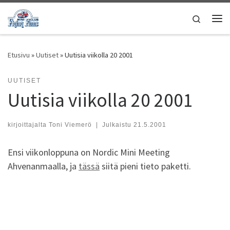
Skip to content
Search
Vali
Etusivu
»
Uutiset
»
Uutisia viikolla 20 2001
UUTISET
Uutisia viikolla 20 2001
kirjoittajalta
Toni Viemerö
|
Julkaistu
21.5.2001
Ensi viikonloppuna on Nordic Mini Meeting
Ahvenanmaalla, ja
tässä
siitä pieni tieto paketti.