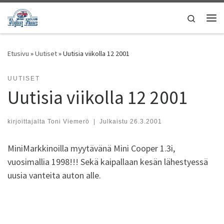
Skip to content
Search
Vali
Etusivu
»
Uutiset
»
Uutisia viikolla 12 2001
UUTISET
Uutisia viikolla 12 2001
kirjoittajalta
Toni Viemerö
|
Julkaistu
26.3.2001
MiniMarkkinoilla myytävänä Mini Cooper 1.3i,
vuosimallia 1998!!! Sekä kaipallaan kesän lähestyessä
uusia vanteita auton alle.